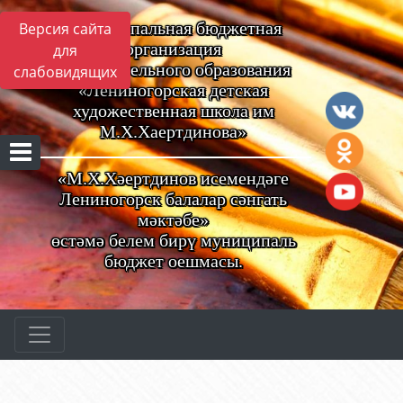
Муниципальная бюджетная
Версия сайта
организация
для
дополнительного образования
слабовидящих
«Лениногорская детская
художественная школа им
М.Х.Хаертдинова»
«М.Х.Хәертдинов исемендәге
Лениногорск балалар сәнгать
мәктәбе»
өстәмә белем бирү муниципаль
бюджет оешмасы.