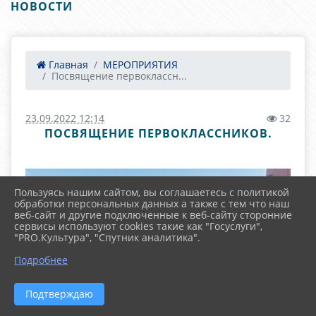
НОВОСТИ
Главная
МЕРОПРИЯТИЯ
Посвящение первоклассн...
23.09.2022 12:14
32
ПОСВЯЩЕНИЕ ПЕРВОКЛАССНИКОВ.
Пользуясь нашим сайтом, вы соглашаетесь с политикой
обработки персональных данных а также с тем что наш
веб-сайт и другие подключенные к веб-сайту сторонние
сервисы используют cookies такие как "Госуслуги",
"PRO.Культура", "Спутник аналитика".
Подробнее
Подтверждаю