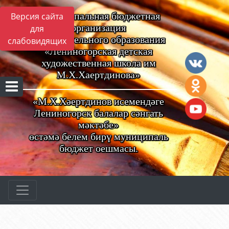
Муниципальная бюджетная
Версия сайта
организация
для
дополнительного образования
слабовидящих
«Лениногорская детская
художественная школа им
М.Х.Хаертдинова»
«М.Х.Хәертдинов исемендәге
Лениногорск балалар сәнгать
мәктәбе»
өстәмә белем бирү муниципаль
бюджет оешмасы.