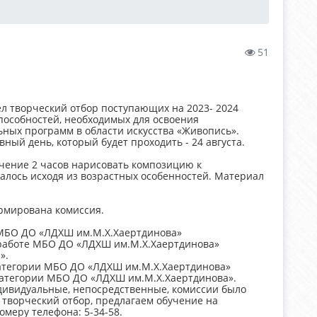
51
л творческий отбор поступающих на 2023- 2024
пособностей, необходимых для освоения
ых программ в области искусства «Живопись».
ный день, который будет проходить - 24 августа.
ечение 2 часов нарисовать композицию к
лось исходя из возрастных особенностей. Материал
рмирована комиссия.
е МБО ДО «ЛДХШ им.М.Х.Хаертдинова»
й работе МБО ДО «ЛДХШ им.М.Х.Хаертдинова»
».
категории МБО ДО «ЛДХШ им.М.Х.Хаертдинова»
категории МБО ДО «ЛДХШ им.М.Х.Хаертдинова».
дивидуальные, непосредственные, комиссии было
 творческий отбор, предлагаем обучение на
омеру телефона: 5-34-58.