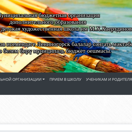
униципальная бюджетная организация
дополнительного образования
 детская художественная школа им М.Х.Хаертдинов
в исемендәге Лениногорск балалар сәнгать мәктәб
ә белем бирү муниципаль бюджет оешмасы.
ЕЛЬНОЙ ОРГАНИЗАЦИИ
ПРИЕМ В ШКОЛУ
УЧЕНИКАМ И РОДИТЕЛ