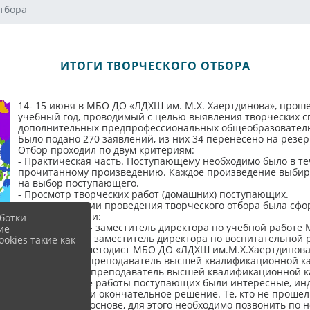
отбора
ИТОГИ ТВОРЧЕСКОГО ОТБОРА
14- 15 июня в МБО ДО «ЛДХШ им. М.Х. Хаертдинова», проше
учебный год, проводимый с целью выявления творческих с
дополнительных предпрофессиональных общеобразовательн
Было подано 270 заявлений, из них 34 перенесено на резерв
Отбор проходил по двум критериям:
- Практическая часть. Поступающему необходимо было в т
прочитанному произведению. Каждое произведение выбира
на выбор поступающего.
- Просмотр творческих работ (домашних) поступающих.
Для организации проведения творческого отбора была сфо
Члены комиссии:
ботки
Каримова Л.Х. - заместитель директора по учебной работ
ие
Табакова О.С. – заместитель директора по воспитательно
okies такие как
Грачева О.А.- методист МБО ДО «ЛДХШ им.М.Х.Хаертдинова
Постнова Т.Г.- преподаватель высшей квалификационной 
Толстова Э.С. - преподаватель высшей квалификационной 
Все творческие работы поступающих были интересные, ин
сложно вынести окончательное решение. Те, кто не прошел
коммерческой основе, для этого необходимо позвонить по н