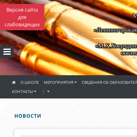
Версия сайта
М
для
слабовидящих
«Лениногорская
«М.Х.Хәертдино
өстәм
О ШКОЛЕ
МЕРОПРИЯТИЯ
СВЕДЕНИЯ ОБ ОБРАЗОВАТ
КОНТАКТЫ
⋮
НОВОСТИ