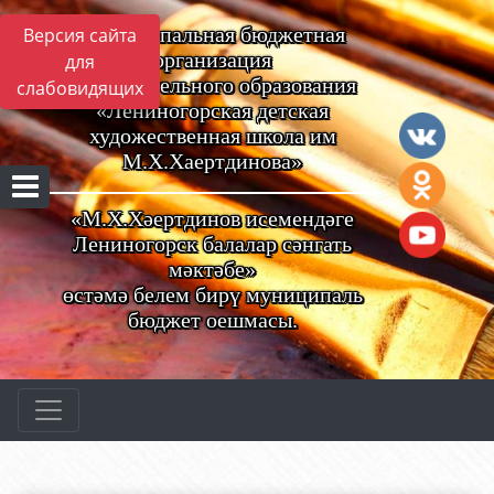
Муниципальная бюджетная
Версия сайта
организация
для
дополнительного образования
слабовидящих
«Лениногорская детская
художественная школа им
М.Х.Хаертдинова»
«М.Х.Хәертдинов исемендәге
Лениногорск балалар сәнгать
мәктәбе»
өстәмә белем бирү муниципаль
бюджет оешмасы.