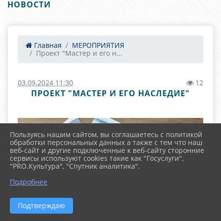
НОВОСТИ
Главная
МЕРОПРИЯТИЯ
Проект "Мастер и его н...
03.09.2024 11:30
12
ПРОЕКТ "МАСТЕР И ЕГО НАСЛЕДИЕ"
Пользуясь нашим сайтом, вы соглашаетесь с политикой
обработки персональных данных а также с тем что наш
веб-сайт и другие подключенные к веб-сайту сторонние
сервисы используют cookies такие как "Госуслуги",
"PRO.Культура", "Спутник аналитика".
Подробнее
Подтверждаю