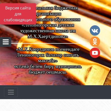
Муниципальная бюджетная
Версия сайта
организация
для
дополнительного образования
слабовидящих
«Лениногорская детская
художественная школа им
М.Х.Хаертдинова»
«М.Х.Хәертдинов исемендәге
Лениногорск балалар сәнгать
мәктәбе»
өстәмә белем бирү муниципаль
бюджет оешмасы.