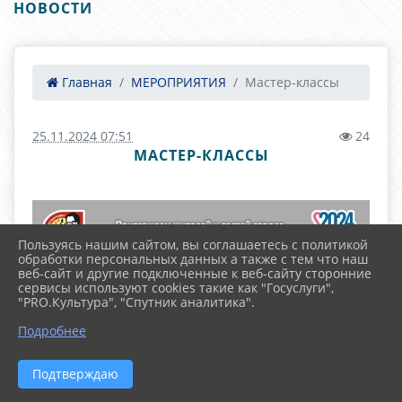
НОВОСТИ
Главная
МЕРОПРИЯТИЯ
Мастер-классы
25.11.2024 07:51
24
МАСТЕР-КЛАССЫ
Пользуясь нашим сайтом, вы соглашаетесь с политикой
обработки персональных данных а также с тем что наш
веб-сайт и другие подключенные к веб-сайту сторонние
сервисы используют cookies такие как "Госуслуги",
"PRO.Культура", "Спутник аналитика".
Подробнее
Подтверждаю