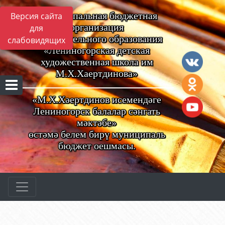
Муниципальная бюджетная
Версия сайта
организация
для
дополнительного образования
слабовидящих
«Лениногорская детская
художественная школа им
М.Х.Хаертдинова»
«М.Х.Хәертдинов исемендәге
Лениногорск балалар сәнгать
мәктәбе»
өстәмә белем бирү муниципаль
бюджет оешмасы.