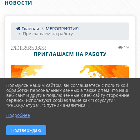
НОВОСТИ
Главная
МЕРОПРИЯТИЯ
Приглашаем на работу
29.10.2025 13:37
19
ПРИГЛАШАЕМ НА РАБОТУ
Пользуясь нашим сайтом, вы соглашаетесь с политикой
обработки персональных данных а также с тем что наш
веб-сайт и другие подключенные к веб-сайту сторонние
сервисы используют cookies такие как "Госуслуги",
"PRO.Культура", "Спутник аналитика".
Подробнее
Подтверждаю