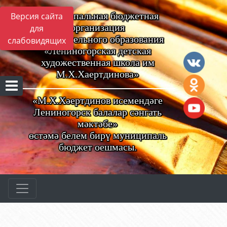
Муниципальная бюджетная
Версия сайта
организация
для
дополнительного образования
слабовидящих
«Лениногорская детская
художественная школа им
М.Х.Хаертдинова»
«М.Х.Хәертдинов исемендәге
Лениногорск балалар сәнгать
мәктәбе»
өстәмә белем бирү муниципаль
бюджет оешмасы.