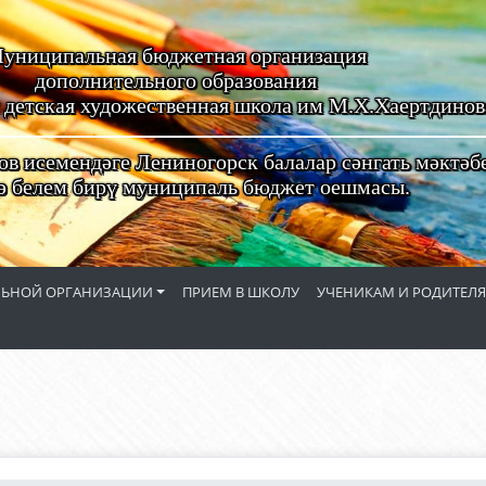
униципальная бюджетная организация
дополнительного образования
 детская художественная школа им М.Х.Хаертдинов
в исемендәге Лениногорск балалар сәнгать мәктәб
ә белем бирү муниципаль бюджет оешмасы.
ЕЛЬНОЙ ОРГАНИЗАЦИИ
ПРИЕМ В ШКОЛУ
УЧЕНИКАМ И РОДИТЕЛ