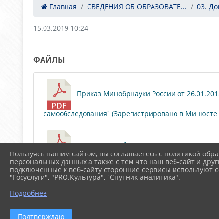
Главная
СВЕДЕНИЯ ОБ ОБРАЗОВАТЕ...
03. Д
15.03.2019 10:24
ФАЙЛЫ
Приказ Минобрнауки России от 26.01.20
самообследования" (Зарегистрировано в Минюсте Ро
Приказ Минобрнауки России от 14.06.201
Пользуясь нашим сайтом, вы соглашаетесь с политикой обра
персональных данных а также с тем что наш веб-сайт и друг
организацией" (Зарегистрировано в Минюсте России
подключенные к веб-сайту сторонние сервисы используют co
"Госуслуги", "PRO.Культура", "Спутник аналитика".
Подробнее
Постановление Правительства РФ от 
Подтверждаю
ОРГАНИЗАЦИИ В ИНФОРМАЦИОННО-ТЕЛЕКОММУНИК