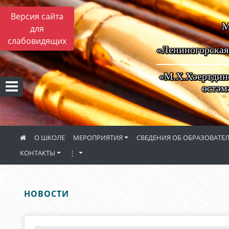
Версия сайта
М
для
слабовидящих
«Лениногорская
«М.Х.Хәертдино
өстәм
О ШКОЛЕ
МЕРОПРИЯТИЯ
СВЕДЕНИЯ ОБ ОБРАЗОВАТ
КОНТАКТЫ
⋮
НОВОСТИ