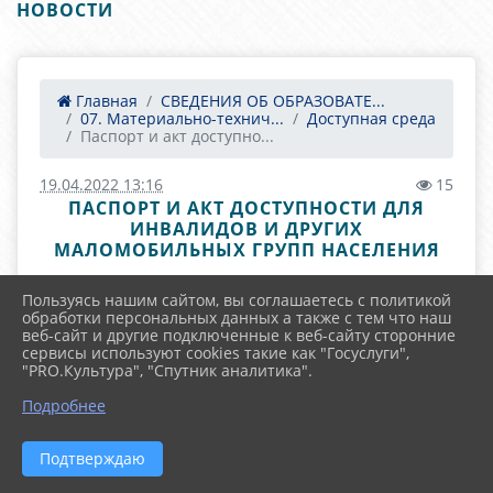
НОВОСТИ
Главная
СВЕДЕНИЯ ОБ ОБРАЗОВАТЕ...
07. Материально-технич...
Доступная среда
Паспорт и акт доступно...
19.04.2022 13:16
15
ПАСПОРТ И АКТ ДОСТУПНОСТИ ДЛЯ
ИНВАЛИДОВ И ДРУГИХ
МАЛОМОБИЛЬНЫХ ГРУПП НАСЕЛЕНИЯ
ФАЙЛЫ
Пользуясь нашим сайтом, вы соглашаетесь с политикой
обработки персональных данных а также с тем что наш
веб-сайт и другие подключенные к веб-сайту сторонние
сервисы используют cookies такие как "Госуслуги",
"PRO.Культура", "Спутник аналитика".
Паспорт и акт доступности для
Подробнее
инвалидов_compressed (1).pdf (7.6 MiB)
Подтверждаю