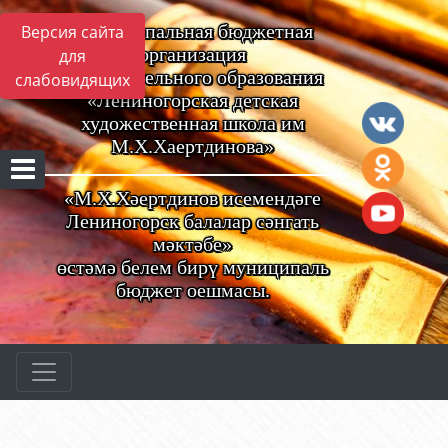
Муниципальная бюджетная
Версия сайта
организация
для
дополнительного образования
слабовидящих
«Лениногорская детская
художественная школа им
М.Х.Хаертдинова»
«М.Х.Хәертдинов исемендәге
Лениногорск балалар сәнгать
мәктәбе»
өстәмә белем бирү муниципаль
бюджет оешмасы.